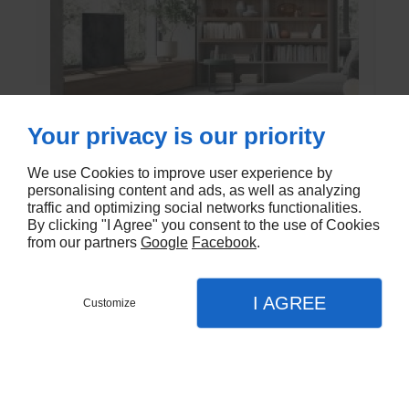
Your privacy is our priority
We use Cookies to improve user experience by
Bibliothèque sur mesure
personalising content and ads, as well as analyzing
traffic and optimizing social networks functionalities.
Atlante est le choix idéal pour les murs
By clicking "I Agree" you consent to the use of Cookies
multifonctionnels qui s'intègrent à
from our partners
Google
Facebook
.
l'architecture de l'espace domestique. Des
solutions intelligentes telles que l'étagère qui
EN SAVOIR PLUS
coulisse le long de la bibliothèque et devient
I AGREE
Customize
un plateau confortable pour le bureau à
domicile.