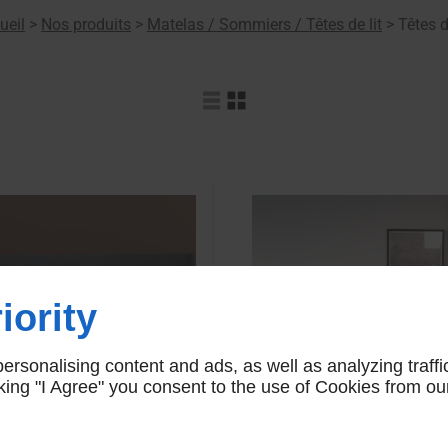
ueil
>
Nos produits
>
Matelas / Sommiers / Têtes de lit
>
Têtes d
iority
rsonalising content and ads, as well as analyzing traffi
icking "I Agree" you consent to the use of Cookies from ou