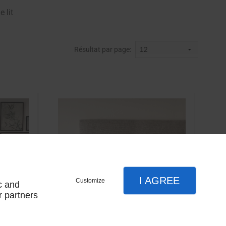
e lit
Résultat par page:
I AGREE
Customize
c and
r partners