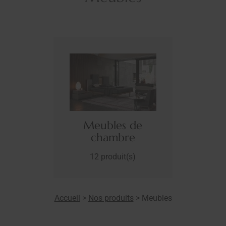
de
Meubles de
M
ent
chambre
s)
12 produit(s)
1
Accueil
>
Nos produits
>
Meubles