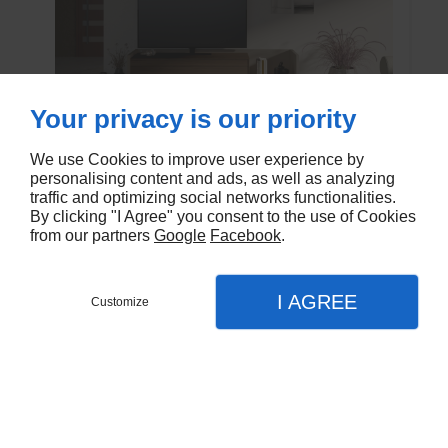
Your privacy is our priority
We use Cookies to improve user experience by
personalising content and ads, as well as analyzing
Meuble TV Hug
traffic and optimizing social networks functionalities.
By clicking "I Agree" you consent to the use of Cookies
Cette Collection propose des meubles TV
from our partners
Google
Facebook
.
modernes offrant des possibilités de
composition infinies. La modularité de cette
collection permet de créer des configurations
I AGREE
Customize
EN SAVOIR PLUS
sur mesure pour le salon, répondant aux
exigences d’aménagement de chaque pièce.
Qu’il s’agisse d’un élément unique ou d’une
composition complexe, chaque meuble
devient une partie intégrante de
l’ameublement, assurant l’équilibre visuel et