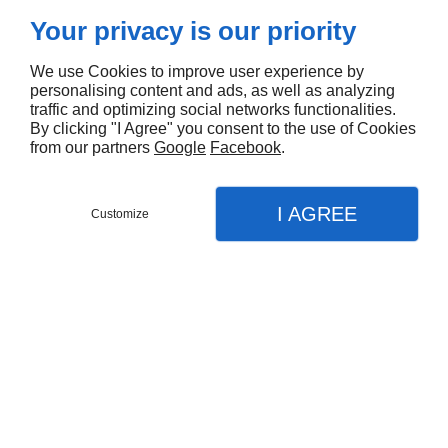
Your privacy is our priority
Nombre total de
Résultat
par page:
We use Cookies to improve user experience by
produits:
1
personalising content and ads, as well as analyzing
traffic and optimizing social networks functionalities.
By clicking "I Agree" you consent to the use of Cookies
from our partners
Google
Facebook
.
I AGREE
Customize