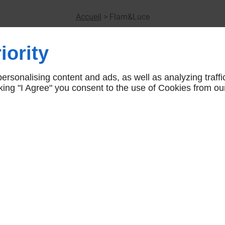
Accueil
>
Flam&Luce
iority
rsonalising content and ads, as well as analyzing traffi
icking "I Agree" you consent to the use of Cookies from ou