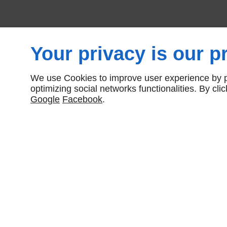
Your privacy is our pr
Nombre total de produits:
2
We use Cookies to improve user experience by pe
optimizing social networks functionalities. By cl
Google
Facebook
.