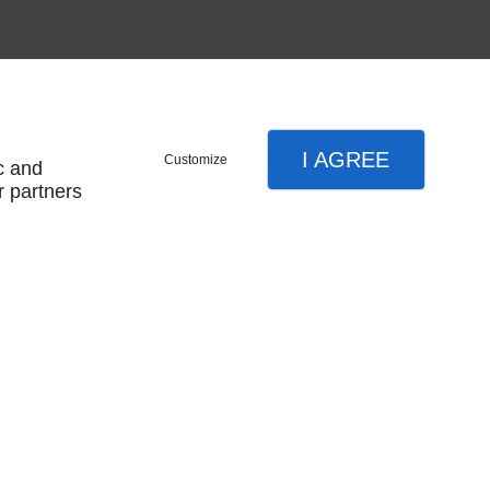
Résultat par page:
I AGREE
Customize
c and
r partners