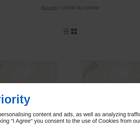
Accueil
>
Literie du comtat
iority
rsonalising content and ads, as well as analyzing traffi
icking "I Agree" you consent to the use of Cookies from ou