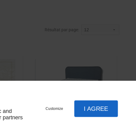
Résultat par page:
I AGREE
Customize
c and
r partners