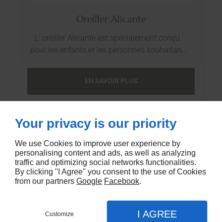
Oreiller Alicante
L' oreiller Alicante est spécialement conçu
pour les enfants et les personnes souhaitant
un couchage plat. Garni de fibre vierge
creuse, cardée Ergotex et d' une double
EN SAVOIR PLUS
housse uni 100% coton Sanfor à fermeture à
glissière, l' oreiller Alicante a un toucher très
doux. Son image est le reflet d' un sommeil
Your privacy is our priority
réparateur.
We use Cookies to improve user experience by
personalising content and ads, as well as analyzing
traffic and optimizing social networks functionalities.
By clicking "I Agree" you consent to the use of Cookies
from our partners
Google
Facebook
.
I AGREE
Customize