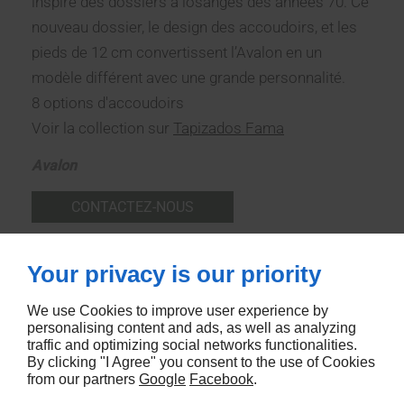
inspiré des dossiers à losanges des années 70. Ce
nouveau dossier, le design des accoudoirs, et les
pieds de 12 cm convertissent l’Avalon en un
modèle différent avec une grande personnalité.
8 options d'accoudoirs
Voir la collection sur
Tapizados Fama
Avalon
CONTACTEZ-NOUS
Your privacy is our priority
We use Cookies to improve user experience by
personalising content and ads, as well as analyzing
traffic and optimizing social networks functionalities.
By clicking "I Agree" you consent to the use of Cookies
from our partners
Google
Facebook
.