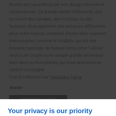
Boston est caractérisé par son design rationnel et
contemporain. Sa grande variété d’éléments, que
ce soient des canapés, des modules ou des
fauteuils, nous apportent des solutions différentes
pour notre maison, certaines d’entre elles vraiment
intéressantes, comme le You&Me, qui est une
nouvelle typologie de fauteuil conçu pour l’utiliser
seul ou en couple ou le canapé grande dimension
avec deux ou trois places, qui nous procurent un
confort incroyable.
Voir la collection sur
Tapizados Fama
Boston
CONTACTEZ-NOUS
Your privacy is our priority