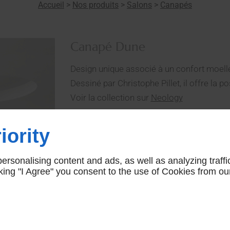
Accueil
>
Nos produits
>
Salons
>
Canapés
Canapé Dune
Design unique associé à un confort moelle
Dessiné par Christophe Pillet, il offre la p
Voir la collection sur
Neology
Dune
iority
CONTACTEZ-NOUS
rsonalising content and ads, as well as analyzing traffi
icking "I Agree" you consent to the use of Cookies from ou