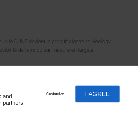
ux, le DUNE devient le produit signature Neology.
ossibilité de faire du sur-mesure en largeur
I AGREE
Customize
c and
r partners