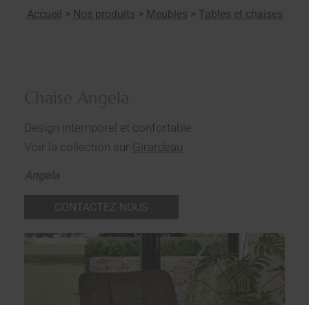
Accueil
>
Nos produits
>
Meubles
>
Tables et chaises
Chaise Angela
Design intemporel et confortable
Voir la collection sur
Girardeau
Angela
CONTACTEZ-NOUS