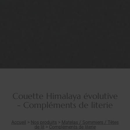
Couette Himalaya évolutive
- Compléments de literie
Accueil
>
Nos produits
>
Matelas / Sommiers / Têtes
de lit
>
Compléments de literie