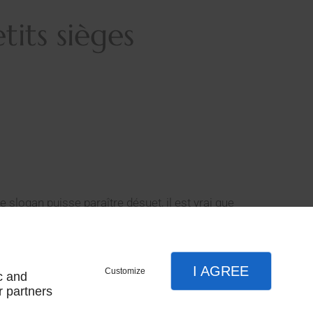
tits sièges
e slogan puisse paraître désuet, il est vrai que
ola est devenu un classique du meuble tapissé
blette de l’accoudoir lui apporte une grande
ctive et spéciale. Collection sur nos marques FAMA
I AGREE
Customize
c and
r partners