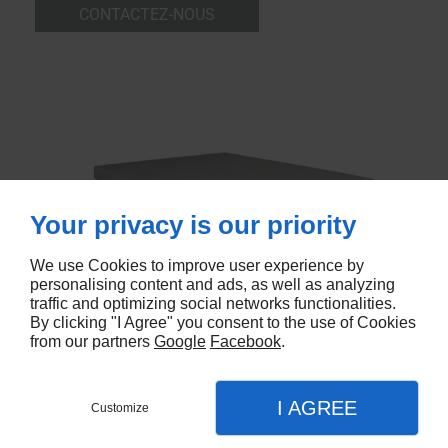
CONTACTEZ-NOUS
Your privacy is our priority
We use Cookies to improve user experience by
personalising content and ads, as well as analyzing
traffic and optimizing social networks functionalities.
By clicking "I Agree" you consent to the use of Cookies
from our partners
Google
Facebook
.
Partager :
I AGREE
Customize