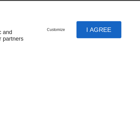
I AGREE
Customize
c and
r partners