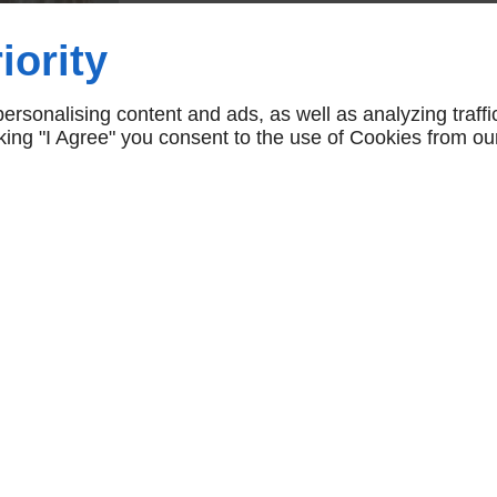
Voir la collection sur
Artcopi
iority
Manufacture
rsonalising content and ads, as well as analyzing traffi
CONTACTEZ-NOUS
icking "I Agree" you consent to the use of Cookies from ou