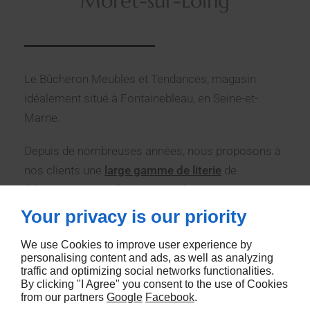
Moret-sur-Loing
Le Bûcheron Meubles et Tendances, magasin
idéalement situé à Fontainebleau, en Seine-et-
Marne.
Depuis de nombreuses années, nous proposons à
nos clients une
large gamme de literie
de
fabrication 100 % française et de qualité.
Your privacy is our priority
Dans notre espace literie, vous pourrez tester un
large choix de matelas, ressorts, latex, alvéolaire et
We use Cookies to improve user experience by
personalising content and ads, as well as analyzing
sommiers fixes ou électriques. Vous trouverez
traffic and optimizing social networks functionalities.
également une gamme de produits
By clicking "I Agree" you consent to the use of Cookies
from our partners
Google
Facebook
.
complémentaires : têtes de lit, oreillers, protège-