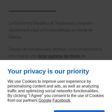
Le Bûcheron Meubles et Tendances, magasin
idéalement situé à Fontainebleau, en Seine-et-
Marne.
Depuis de nombreuses années, nous proposons à
nos clients une
large gamme de literie
de
fabrication 100 % française et de qualité.
Your privacy is our priority
Dans notre espace literie, vous pourrez tester un
We use Cookies to improve user experience by
large choix de matelas, ressorts, latex, alvéolaire et
personalising content and ads, as well as analyzing
sommiers fixes ou électriques. Vous trouverez
traffic and optimizing social networks functionalities.
également une gamme de produits
By clicking "I Agree" you consent to the use of Cookies
from our partners
Google
Facebook
.
complémentaires : têtes de lit, oreillers, protège-
matelas, couettes et sur-matelas…