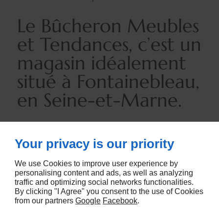
Le Bûcheron Meubles
et Tendances, c’est un
magasin idéalement
situé à Fontainebleau,
en Seine-et-Marne.
Your privacy is our priority
Les services de votre magasin de
meubles en Seine-et-Marne
We use Cookies to improve user experience by
personalising content and ads, as well as analyzing
traffic and optimizing social networks functionalities.
Avec Le Bûcheron Meubles et Tendances, vous
By clicking "I Agree" you consent to the use of Cookies
bénéficiez :
from our partners
Google
Facebook
.