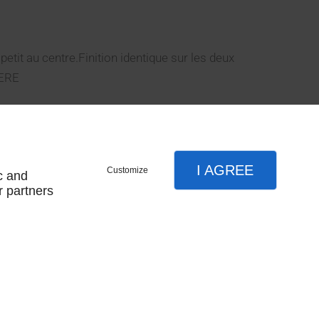
petit au centre.Finition identique sur les deux
RERE
I AGREE
Customize
c and
r partners