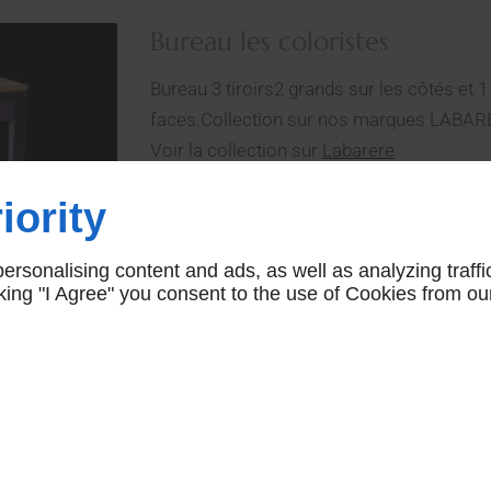
Bureau les coloristes
Bureau 3 tiroirs2 grands sur les côtés et 1 
faces.Collection sur nos marques LABA
Voir la collection sur
Labarere
38012
iority
CONTACTEZ-NOUS
rsonalising content and ads, as well as analyzing traffi
icking "I Agree" you consent to the use of Cookies from ou