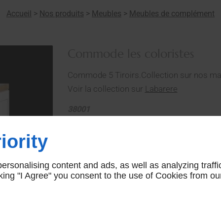
Accueil
>
Nos produits
>
Meubles
>
Meubles de complément
Commode les coloristes
Commode 5 Tiroirs.Collection sur nos 
Voir la collection sur
Labarere
38001
CONTACTEZ-NOUS
iority
rsonalising content and ads, as well as analyzing traffi
icking "I Agree" you consent to the use of Cookies from ou