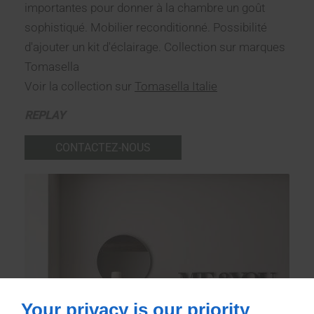
importantes pour donner à la chambre un goût
sophistiqué. Mobilier reconditionné. Possibilité
d'ajouter un kit d'éclairage. Collection sur marques
Tomasella
Voir la collection sur
Tomasella Italie
REPLAY
CONTACTEZ-NOUS
Your privacy is our priority