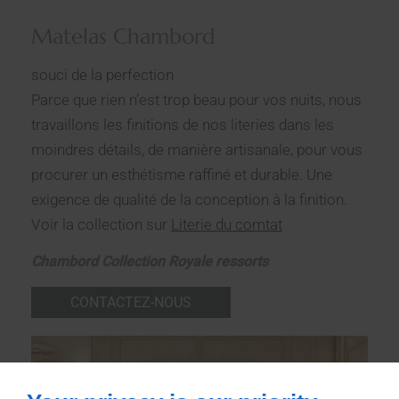
Matelas Chambord
souci de la perfection
Parce que rien n’est trop beau pour vos nuits, nous
travaillons les ﬁnitions de nos literies dans les
moindres détails, de manière artisanale, pour vous
procurer un esthétisme raffiné et durable. Une
exigence de qualité de la conception à la ﬁnition.
Voir la collection sur
Literie du comtat
Chambord Collection Royale ressorts
CONTACTEZ-NOUS