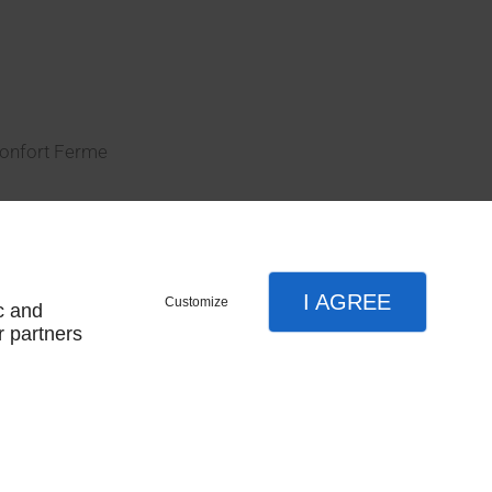
Confort Ferme
I AGREE
Customize
c and
r partners