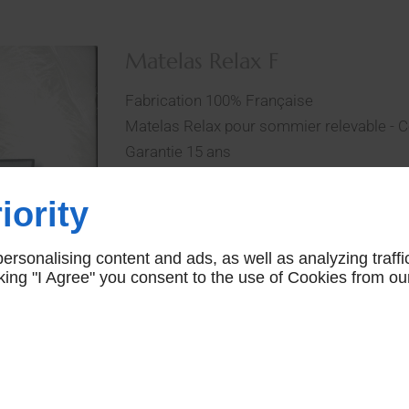
Matelas Relax F
Fabrication 100% Française
Matelas Relax pour sommier relevable - 
Garantie 15 ans
Voir la collection sur
Literie du comtat
iority
Relax F
CONTACTEZ-NOUS
rsonalising content and ads, as well as analyzing traffi
icking "I Agree" you consent to the use of Cookies from ou