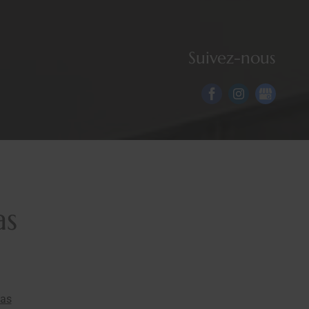
Suivez-nous
as
las