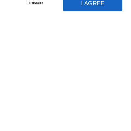
I AGREE
Customize
Partager :
DESCRIPTIONS
Caisse de section 200x22 enrobée de papier
noir sur 3 faces.
Cadre segmenté en multiplis de section
45x20 mm noir 5 plans Ferrure tawett -
Assemblage par des traverses en hêtre
massif tourillonnées collées.
Couchage mixte de 24 lattes de section