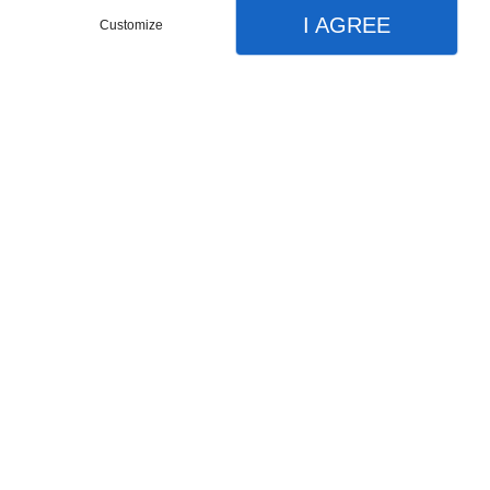
I AGREE
Customize
Partager :
DESCRIPTIONS
Dimensions possibles en largeur : 70-80-90-
100-120-140-160-180-200-220-240-260-280-
300