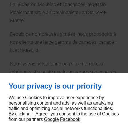
Le Bûcheron Meubles et Tendances, magasin
idéalement situé à Fontainebleau, en Seine-et-
Marne.
Depuis de nombreuses années, nous proposons à
nos clients une large gamme de canapés, canapé-
lit et fauteuils.
Nous avons sélectionné parmi de nombreux
fabricants de qualité une large gamme de canapés
fixes, relax, canapés d’angle ou convertibles, ainsi
Your privacy is our priority
que de nombreux fauteuils. Les modèles sont
personnalisables en dimension et en revêtement
We use Cookies to improve user experience by
personalising content and ads, as well as analyzing
(cuir ou tissu).
traffic and optimizing social networks functionalities.
By clicking "I Agree" you consent to the use of Cookies
Chaque style de vie nécessite un canapé adapté.
from our partners
Google
Facebook
.
Nous recommandons
des canapés en tissu