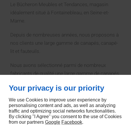
Le Bûcheron Meubles et Tendances, magasin
idéalement situé à Fontainebleau, en Seine-et-
Marne.
Depuis de nombreuses années, nous proposons à
nos clients une large gamme de canapés, canapé-
lit et fauteuils.
Nous avons sélectionné parmi de nombreux
fabricants de qualité une large gamme de canapés
fixes, relax, canapés d’angle ou convertibles, ainsi
Your privacy is our priority
que de nombreux fauteuils. Les modèles sont
personnalisables en dimension et en revêtement
We use Cookies to improve user experience by
personalising content and ads, as well as analyzing
(cuir ou tissu).
traffic and optimizing social networks functionalities.
By clicking "I Agree" you consent to the use of Cookies
Chaque style de vie nécessite un canapé adapté.
from our partners
Google
Facebook
.
Nous recommandons
des canapés en tissu