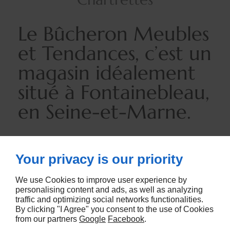
Le Bûcheron Meubles
et Tendances, c’est un
magasin idéalement
situé à Fontainebleau,
en Seine-et-Marne.
Your privacy is our priority
Les services de votre magasin de
meubles en Seine-et-Marne
We use Cookies to improve user experience by
personalising content and ads, as well as analyzing
Avec Le Bûcheron Meubles et Tendances, vous
traffic and optimizing social networks functionalities.
By clicking "I Agree" you consent to the use of Cookies
bénéficiez :
from our partners
Google
Facebook
.