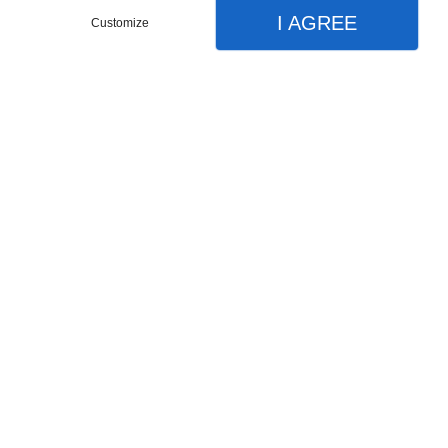
I AGREE
Customize
Partager :
DESCRIPTIONS
Dimensions : 120 x 42 x 140 cm