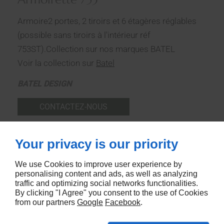
Armoire2 portes, 2 tiroirs et 6 étagères réglables
(possible sans tiroirs à l'intérieur réf
753ST).Collection sur nos marques BATEL
Voir la collection sur
Batel
BATEL DESIGN
CONTACTEZ-NOUS
Your privacy is our priority
We use Cookies to improve user experience by
personalising content and ads, as well as analyzing
traffic and optimizing social networks functionalities.
By clicking "I Agree" you consent to the use of Cookies
from our partners
Google
Facebook
.