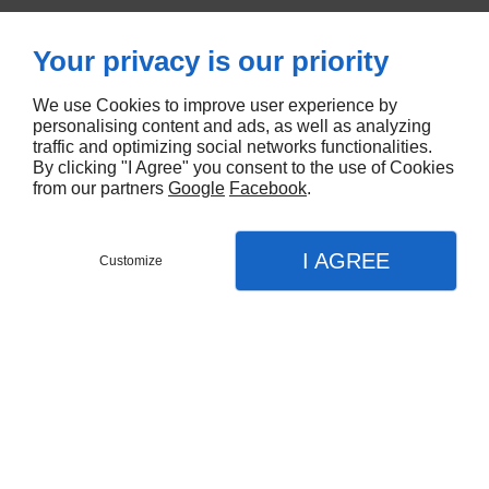
devient une partie intégrante de l’ameublement,
assurant l’équilibre visuel et la praticité au
Your privacy is our priority
quotidien.
We use Cookies to improve user experience by
Voir la collection sur
Munari
personalising content and ads, as well as analyzing
traffic and optimizing social networks functionalities.
Hug
By clicking "I Agree" you consent to the use of Cookies
from our partners
Google
Facebook
.
CONTACTEZ-NOUS
I AGREE
Customize